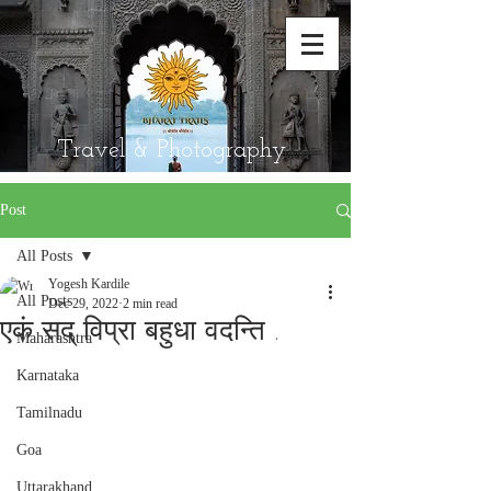
Travel & Photography
Post
All Posts
Yogesh Kardile
All Posts
Dec 29, 2022
2 min read
एकं सद् विप्रा बहुधा वदन्ति .
Maharashtra
Karnataka
Tamilnadu
Goa
Uttarakhand