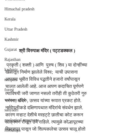
Himachal pradesh
Kerala
Uttar Pradesh
Kashmir
Gujarat
श्री विरुपाक्ष मंदिर ( पट्टडक्कल ) 
Rajasthan
 प्रकृती ( शक्ती ) आणि  पुरुष ( शिव ) या दोन्हींच्या 
kashmir
खेळातून निर्माण झालेले विश्व;  याची उपासना 
आपल्या भूमीत विविध पद्धतीने हजारो वर्षांपासून 
temples
चालत आलेली आहे. आज आपण कदाचित पूर्णपणे 
forest
त्याविषयी जरी जाणत नसलो तरीही ती कुठेतरी गुरु 
western ghats
परंपरा, मंदिरे , उत्सव यांच्या रूपात प्रकट होते. 
नर्मदेपलीकडे दक्षिणापथात मंदिरांचे संवर्धन झाले. 
sahyadri
कारण मऱ्हाट देशीचे मरहट्टे छातीचा कोट करून 
geological structures
आक्रमण रोखून उभे राहिले. त्यामुळे कोल्हापूरच्या 
खिद्रापूर पासून जो शिल्पकलेचा उत्सव चालू होतो 
Himalaya