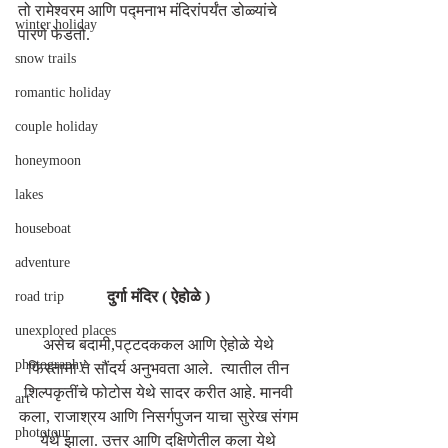
तो रामेश्वरम आणि पद्मनाभ मंदिरांपर्यंत डोळ्यांचे 
winter holiday
पारणे फेडतो. 
snow trails
romantic holiday
couple holiday
honeymoon
lakes
houseboat
adventure
दुर्गा मंदिर ( ऐहोळे ) 
road trip
unexplored places
असेच बदामी,पट्टदककल आणि ऐहोळे येथे 
photography
फिरताना ते सौंदर्य अनुभवता आले.  त्यातील तीन 
शिल्पकृतींचे फोटोस येथे सादर करीत आहे. मानवी 
art
कला, राजाश्रय आणि निसर्गपुजन याचा सुरेख संगम 
phototour
येथे झाला. उत्तर आणि दक्षिणेतील कला येथे 