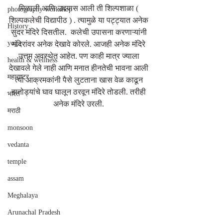
मिळाली आणि उदयास आली ती शिल्पशाळा ( 
photography workshop
शिल्पकलेची विद्यापीठ ) . त्यामुळे या पट्ट्यात अनेक 
History
सुंदर मंदिरे दिसतील.  कलेची उपासना करणाऱ्यांनी 
yoga
मंदिरांवर अनेक देखावे कोरले. आजही अनेक मंदिरे 
उत्तम अवस्थेत आहेत. पण काही मात्र ज्याला 
health & wellness
देखावले गेले नाही आणि मनात हीनतेची भावना आली 
महाराष्ट्र
त्या आक्रमकांनी पैसे लुटताना खास वेळ काढून 
हातोड्यांचे घाव घालून ठरवून मंदिरे तोडली. तरीही 
भारत
अनेक मंदिरे उरली. 
मराठी
monsoon
vedanta
temple
assam
Meghalaya
Arunachal Pradesh