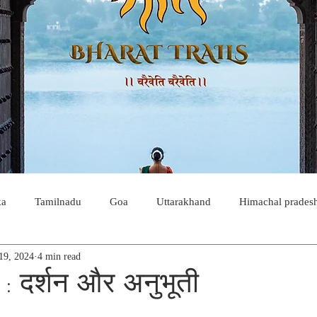
ka
Tamilnadu
Goa
Uttarakhand
Himachal prades
19, 2024
4 min read
ujarat
Rajasthan
kashmir
temples
forest
we
 : दर्शन और अनुभूती
a
winter holiday
snow trails
romantic holiday
cou