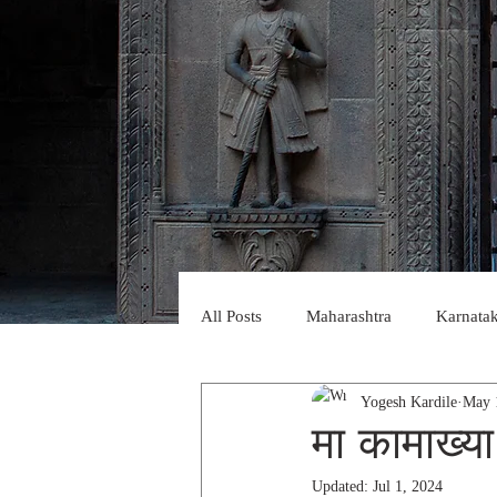
All Posts
Maharashtra
Karnata
Yogesh Kardile
May 
Uttar Pradesh
Kashmir
G
मा कामाख्या
Updated:
Jul 1, 2024
geological structures
Himalay