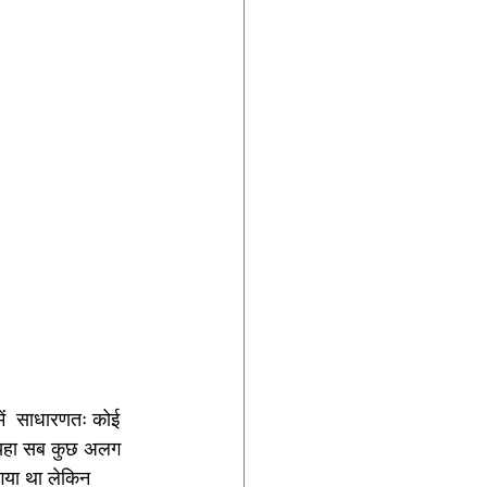
में  साधारणतः कोई 
ै । यहा सब कुछ अलग 
गया था लेकिन 