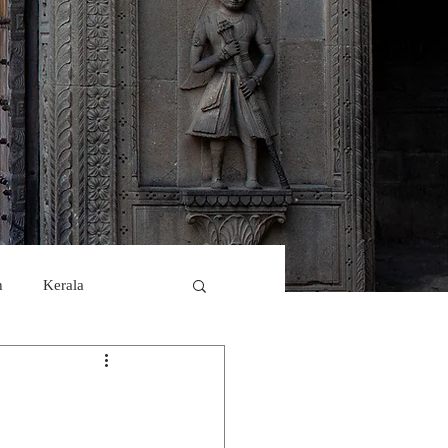
h
Kerala
stern ghats
sahyadri
ple holiday